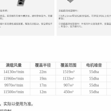
满载风量
覆盖半径
覆盖范围
电机噪音
14130
/min
22m
1519
55dba
m³
m³
11960
/min
19m
1133
55dba
m³
m³
9970
/min
17m
907
55dba
m³
m³
11500
/min
12m
450
55dba
m³
m³
测，实际以使用为准。