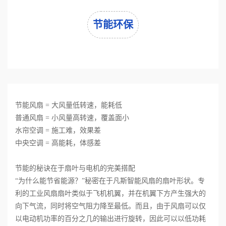
节能环保
节能风扇 = 大风量低转速，能耗低
普通风扇 = 小风量高转速，覆盖面小
水帘空调 = 施工难，效果差
中央空调 = 高能耗，体感差
节能的秘诀在于扇叶与电机的完美搭配
“为什么能节省能源？”秘密在于凡斯智能风扇的扇叶形状。专
利的工业风扇扇叶类似于飞机机翼，并在机翼下方产生强大的
向下气流，同时将空气阻力降至最低。而且，由于风扇可以仅
以电动机功率的百分之几的输出进行旋转，因此可以以低功耗