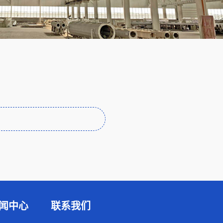
闻中心
联系我们