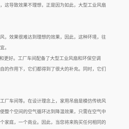
，这导致效果不理想，正是因为如此，大型工业风扇
风，效果很难达到理想的效果，因此，这种环境，往
宜。
着和更好。工厂车间配备了大型工业风扇和环保空调
自的作用下，它们都得到了很大的补充。同时，它们
工厂车间等。在设计理念上，家用吊扇是模仿传统风
使整个空间的空气循环达到降温效果，只需在空气中
个家庭，一个商业。因此，当您将来购买任何相同的