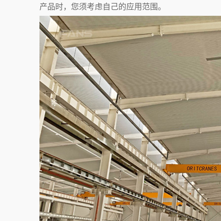
产品时，您须考虑自己的应用范围。